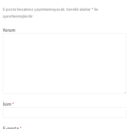
E-posta hesabınız yayımlanmayacak.
Gerekli alanlar
*
ile
işaretlenmişlerdir
Yorum
İsim
*
E-posta
*