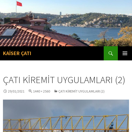
Search
KAİSER ÇATI
SKIP
PRIMAR
TO
MENU
CONTENT
ÇATI KIREMIT UYGULAMLARI (2)
29/01/2021
1440 × 2560
ÇATI KIREMIT UYGULAMLARI (2)