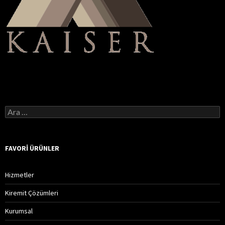
A
r
a
m
a
FAVORI ÜRÜNLER
:
Hizmetler
Kiremit Çözümleri
Kurumsal