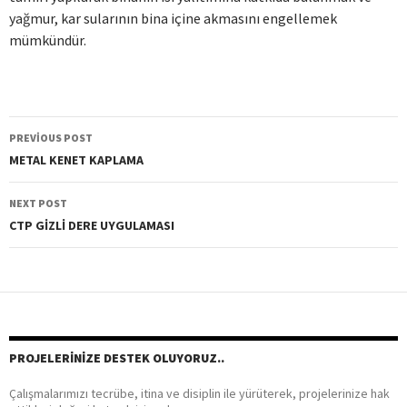
yağmur, kar sularının bina içine akmasını engellemek
mümkündür.
PREVIOUS POST
Post
METAL KENET KAPLAMA
navigation
NEXT POST
CTP GİZLİ DERE UYGULAMASI
PROJELERINIZE DESTEK OLUYORUZ..
Çalışmalarımızı tecrübe, itina ve disiplin ile yürüterek, projelerinize hak