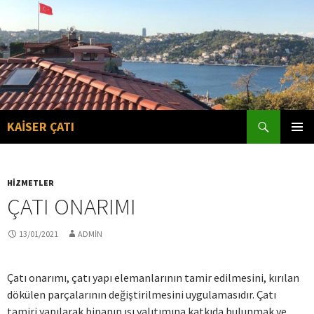
Search
KAİSER ÇATI
SKIP
PRIMAR
TO
MENU
CONTENT
HIZMETLER
ÇATI ONARIMI
13/01/2021
ADMIN
Çatı onarımı, çatı yapı elemanlarının tamir edilmesini, kırılan
dökülen parçalarının değiştirilmesini uygulamasıdır. Çatı
tamiri yapılarak binanın ısı yalıtımına katkıda bulunmak ve