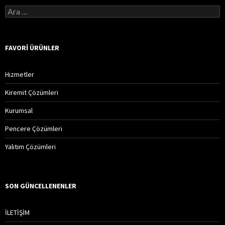
A
r
a
m
a
FAVORI ÜRÜNLER
:
Hizmetler
Kiremit Çözümleri
Kurumsal
Pencere Çözümleri
Yalıtım Çözümleri
SON GÜNCELLENENLER
İLETİŞİM