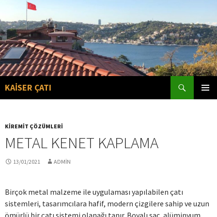
Search
KAİSER ÇATI
SKIP
PRIMAR
TO
MENU
CONTENT
KIREMIT ÇÖZÜMLERI
METAL KENET KAPLAMA
13/01/2021
ADMIN
Birçok metal malzeme ile uygulaması yapılabilen çatı
sistemleri, tasarımcılara hafif, modern çizgilere sahip ve uzun
ömürlü bir çatı sistemi olanağı tanır. Boyalı sac, alüminyum,