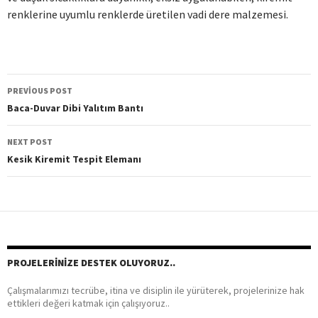
renklerine uyumlu renklerde üretilen vadi dere malzemesi.
PREVIOUS POST
Post
Baca-Duvar Dibi Yalıtım Bantı
navigation
NEXT POST
Kesik Kiremit Tespit Elemanı
PROJELERINIZE DESTEK OLUYORUZ..
Çalışmalarımızı tecrübe, itina ve disiplin ile yürüterek, projelerinize hak
ettikleri değeri katmak için çalışıyoruz..