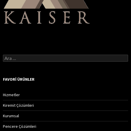
A
r
a
m
a
FAVORI ÜRÜNLER
:
Hizmetler
Kiremit Çözümleri
Kurumsal
Pencere Çözümleri