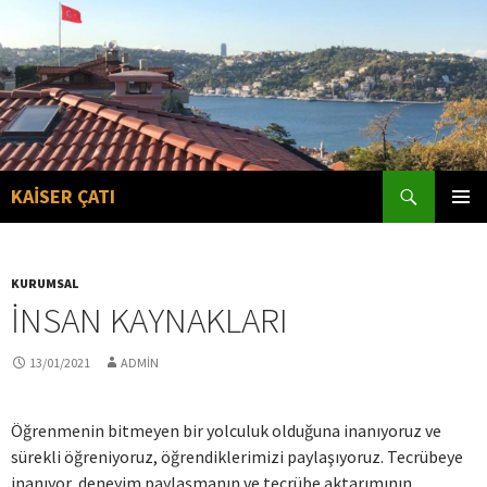
Search
KAİSER ÇATI
SKIP
PRIMAR
TO
MENU
CONTENT
KURUMSAL
İNSAN KAYNAKLARI
13/01/2021
ADMIN
Öğrenmenin bitmeyen bir yolculuk olduğuna inanıyoruz ve
sürekli öğreniyoruz, öğrendiklerimizi paylaşıyoruz. Tecrübeye
inanıyor, deneyim paylaşmanın ve tecrübe aktarımının