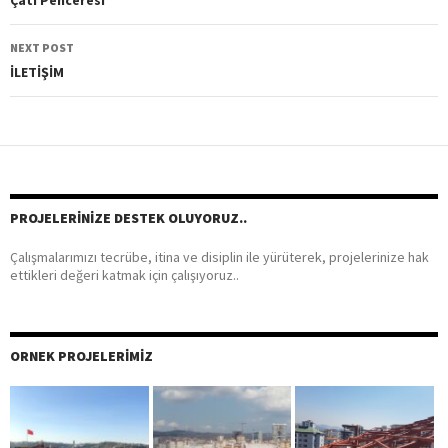
Post
Çatı Penceresi
navigation
NEXT POST
İLETİŞİM
PROJELERINIZE DESTEK OLUYORUZ..
Çalışmalarımızı tecrübe, itina ve disiplin ile yürüterek, projelerinize hak
ettikleri değeri katmak için çalışıyoruz..
ORNEK PROJELERIMIZ