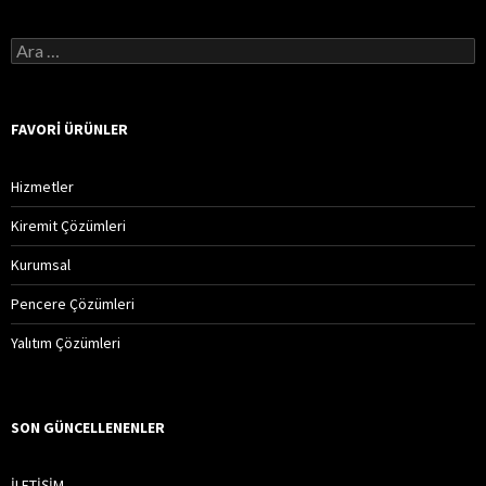
A
r
a
m
a
FAVORI ÜRÜNLER
:
Hizmetler
Kiremit Çözümleri
Kurumsal
Pencere Çözümleri
Yalıtım Çözümleri
SON GÜNCELLENENLER
İLETİŞİM