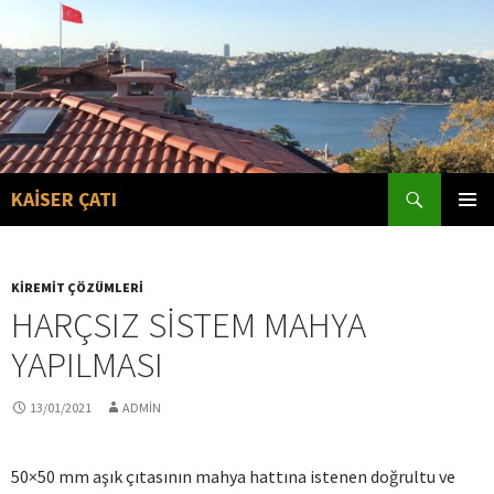
Search
KAİSER ÇATI
SKIP
PRIMAR
TO
MENU
CONTENT
KIREMIT ÇÖZÜMLERI
HARÇSIZ SISTEM MAHYA
YAPILMASI
13/01/2021
ADMIN
50×50 mm aşık çıtasının mahya hattına istenen doğrultu ve