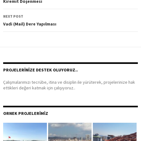
Post
Kiremit Döşenmesi
navigation
NEXT POST
Vadi (Mail) Dere Yapılması
PROJELERINIZE DESTEK OLUYORUZ..
Çalışmalarımızı tecrübe, itina ve disiplin ile yürüterek, projelerinize hak
ettikleri değeri katmak için çalışıyoruz..
ORNEK PROJELERIMIZ