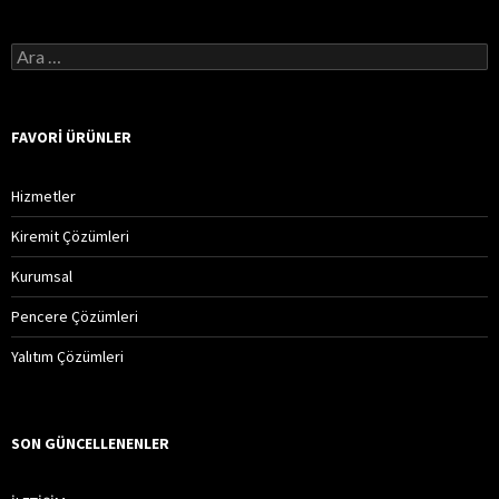
A
r
a
m
a
FAVORI ÜRÜNLER
:
Hizmetler
Kiremit Çözümleri
Kurumsal
Pencere Çözümleri
Yalıtım Çözümleri
SON GÜNCELLENENLER